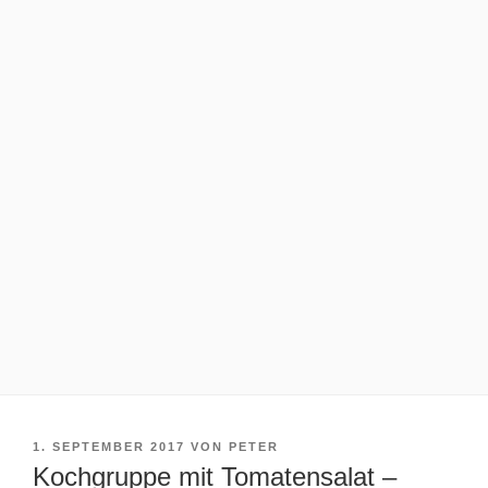
VERÖFFENTLICHT
1. SEPTEMBER 2017
VON
PETER
AM
Kochgruppe mit Tomatensalat –