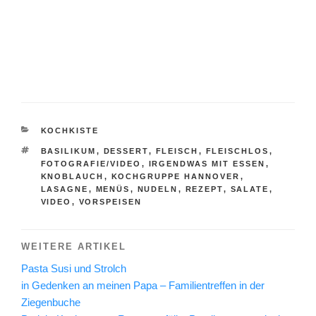
KATEGORIEN
KOCHKISTE
SCHLAGWÖRTER
BASILIKUM
,
DESSERT
,
FLEISCH
,
FLEISCHLOS
,
FOTOGRAFIE/VIDEO
,
IRGENDWAS MIT ESSEN
,
KNOBLAUCH
,
KOCHGRUPPE HANNOVER
,
LASAGNE
,
MENÜS
,
NUDELN
,
REZEPT
,
SALATE
,
VIDEO
,
VORSPEISEN
WEITERE ARTIKEL
Pasta Susi und Strolch
in Gedenken an meinen Papa – Familientreffen in der
Ziegenbuche