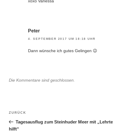
xoxo Vanessa
Peter
4. SEPTEMBER 2017 UM 18:18 UHR
Dann wünsche ich gutes Gelingen 😉
Die Kommentare sind geschlossen.
Beitragsnavigation
Vorheriger
ZURÜCK
Beitrag
Tagesausflug zum Steinhuder Meer mit „Lehrte
hilft“