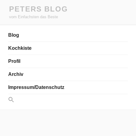
Zum
PETERS BLOG
Inhalt
vom Einfachsten das Beste
springen
Blog
Kochkiste
Profil
Archiv
Impressum/Datenschutz
Search
for:
Search Button