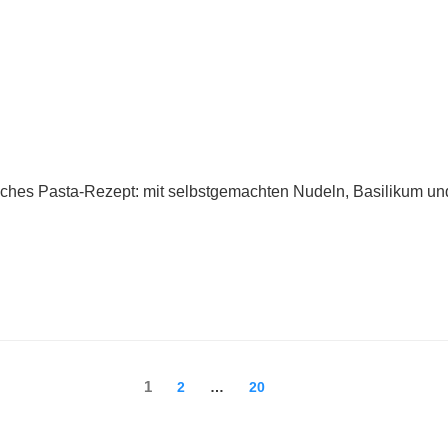
ches Pasta-Rezept: mit selbstgemachten Nudeln, Basilikum und 
nnummerierung
Seite
1
Seite
Seite
2
…
20