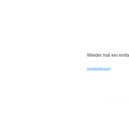
Wieder mal ein einfa
„Pasta
weiterlesen
mit
Basilikum-
Butter
und
Pfifferlingen“
Seite
der