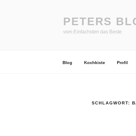
Zum
Inhalt
springen
PETERS BL
vom Einfachsten das Beste
Blog
Kochkiste
Profil
SCHLAGWORT:
B