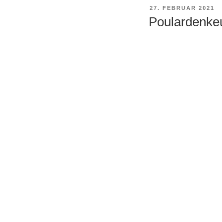
VERÖFFENTLICHT
27. FEBRUAR 2021
AM
Poulardenkeu