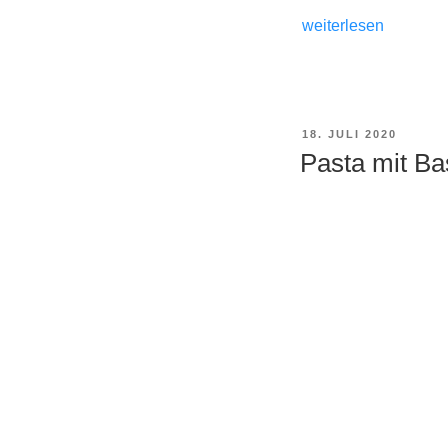
„Pasta
weiterlesen
mit
Pfifferlingen
+
Tomaten
VERÖFFENTLICHT
18. JULI 2020
+
AM
Pasta mit Bas
Basilikum
+
Mozzarella“