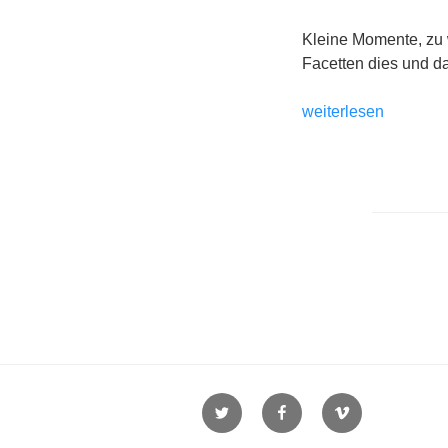
Kleine Momente, zu 
Facetten dies und da
„November
weiterlesen
21
in
Bildern“
Seite
der
Beiträ
Twitter
Facebook
Vimeo