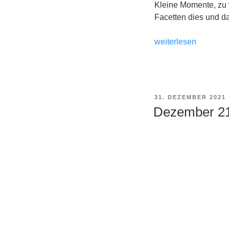
Kleine Momente, zu 
Facetten dies und da
„Januar
weiterlesen
22
in
Bildern“
VERÖFFENTLICHT
31. DEZEMBER 2021
AM
Dezember 21 