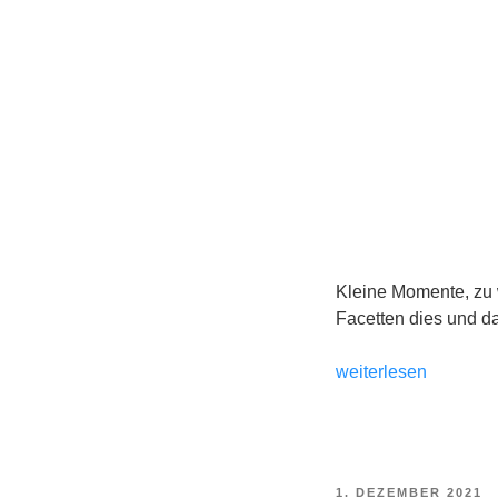
Kleine Momente, zu 
Facetten dies und da
„Dezember
weiterlesen
21
in
Bildern
und
VERÖFFENTLICHT
1. DEZEMBER 2021