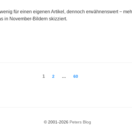
wenig für einen eigenen Artikel, dennoch erwähnenswert − meh
s in November-Bildern skizziert.
nnummerierung
Seite
1
Seite
Seite
2
…
60
ge
© 2001-2026
Peters Blog