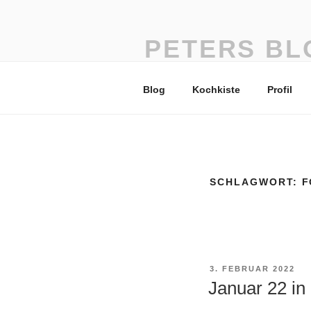
Zum
Inhalt
springen
PETERS BL
vom Einfachsten das Beste
Blog
Kochkiste
Profil
SCHLAGWORT:
F
VERÖFFENTLICHT
3. FEBRUAR 2022
AM
Januar 22 in 