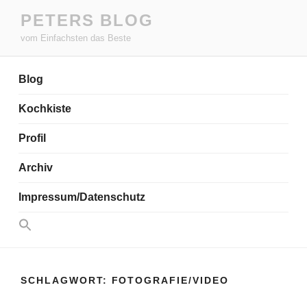
Zum
PETERS BLOG
Inhalt
vom Einfachsten das Beste
springen
Blog
Kochkiste
Profil
Archiv
Impressum/Datenschutz
Search
for:
Search Button
SCHLAGWORT:
FOTOGRAFIE/VIDEO