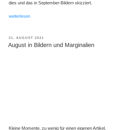
dies und das in September-Bildern skizziert.
„September
weiterlesen
21
in
Bildern
VERÖFFENTLICHT
31. AUGUST 2021
AM
und
August in Bildern und Marginalien
Marginalien“
Kleine Momente, zu wenig für einen eigenen Artikel,