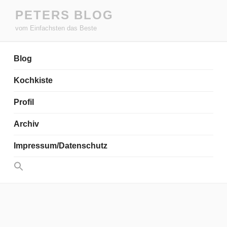
Zum
PETERS BLOG
Inhalt
vom Einfachsten das Beste
springen
Blog
Kochkiste
Profil
Archiv
Impressum/Datenschutz
Search
for:
Search Button