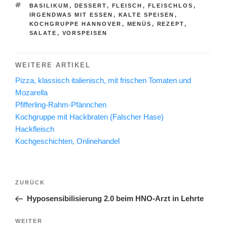
SCHLAGWÖRTER
BASILIKUM
,
DESSERT
,
FLEISCH
,
FLEISCHLOS
,
IRGENDWAS MIT ESSEN
,
KALTE SPEISEN
,
KOCHGRUPPE HANNOVER
,
MENÜS
,
REZEPT
,
SALATE
,
VORSPEISEN
WEITERE ARTIKEL
Pizza, klassisch italienisch, mit frischen Tomaten und
Mozarella
Pfifferling-Rahm-Pfännchen
Kochgruppe mit Hackbraten (Falscher Hase)
Hackfleisch
Kochgeschichten, Onlinehandel
Beitragsnavigation
Vorheriger
ZURÜCK
Beitrag
Hyposensibilisierung 2.0 beim HNO-Arzt in Lehrte
Nächster
WEITER