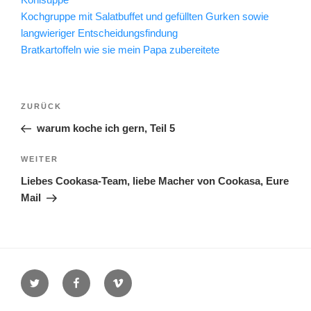
Kochgruppe mit Salatbuffet und gefüllten Gurken sowie
langwieriger Entscheidungsfindung
Bratkartoffeln wie sie mein Papa zubereitete
Beitragsnavigation
Vorheriger
ZURÜCK
Beitrag
warum koche ich gern, Teil 5
Nächster
WEITER
Beitrag
Liebes Cookasa-Team, liebe Macher von Cookasa, Eure
Mail
Twitter
Facebook
Vimeo