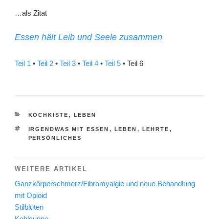
…als Zitat
Essen hält Leib und Seele zusammen
Teil 1
•
Teil 2
•
Teil 3
•
Teil 4
•
Teil 5
• Teil 6
KATEGORIEN
KOCHKISTE
,
LEBEN
SCHLAGWÖRTER
IRGENDWAS MIT ESSEN
,
LEBEN
,
LEHRTE
,
PERSÖNLICHES
WEITERE ARTIKEL
Ganzkörperschmerz/Fibromyalgie und neue Behandlung
mit Opioid
Stilblüten
Kohlsuppe