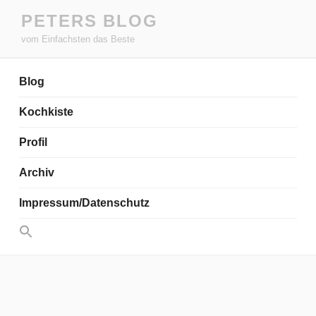
Zum
PETERS BLOG
Inhalt
vom Einfachsten das Beste
springen
Blog
Kochkiste
Profil
Archiv
Impressum/Datenschutz
Search
for:
Search Button