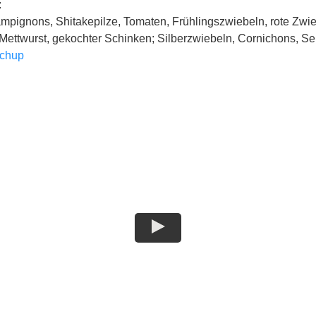
:
mpignons, Shitakepilze, Tomaten, Frühlingszwiebeln, rote Zwi
 Mettwurst, gekochter Schinken; Silberzwiebeln, Cornichons, Se
tchup