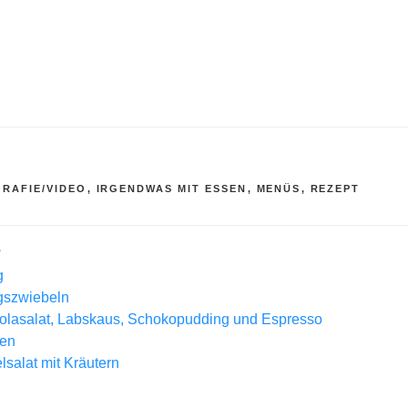
R
RAFIE/VIDEO
,
IRGENDWAS MIT ESSEN
,
MENÜS
,
REZEPT
L
g
gszwiebeln
olasalat, Labskaus, Schokopudding und Espresso
nen
lsalat mit Kräutern