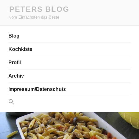
Zum
PETERS BLOG
Inhalt
vom Einfachsten das Beste
springen
Blog
Kochkiste
Profil
Archiv
Impressum/Datenschutz
Search
for:
Search Button