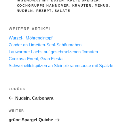
IRGENDWAS MIT ESSEN
,
KALTE SPEISEN
,
KOCHGRUPPE HANNOVER
,
KRÄUTER
,
MENÜS
,
NUDELN
,
REZEPT
,
SALATE
WEITERE ARTIKEL
Wurzel-, Möhreneintopf
Zander an Limetten-Senf-Schäumchen
Lauwarmer Lachs auf geschmolzenen Tomaten
Cookasa-Event, Gran Fiesta
Schweinefiletspitzen an Steinpilzrahmsauce mit Spätzle
Beitragsnavigation
Vorheriger
ZURÜCK
Beitrag
Nudeln, Carbonara
Nächster
WEITER
Beitrag
grüne Spargel-Quiche