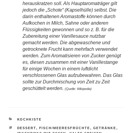
herauskratzen soll. Als Hauptaromaträger gilt
jedoch die „Schote“ (Kapselhülle) selbst. Die
darin enthaltenen Aromastoffe können durch
Aufkochen in Milch, Sahne oder anderen
Flüssigkeiten gewonnen und so z. B. für die
Zubereitung einer Vanillesauce nutzbar
gemacht werden. Die abgewaschene und
getrocknete Frucht kann mehrfach verwendet
werden. Zum Aromatisieren von Zucker genügt
es, diesen zusammen mit einer Vanillestange
für einige Wochen in einem luftdicht
verschlossenen Glas aufzubewahren. Das Glas
sollte zur Durchmischung von Zeit zu Zeit
geschüttelt werden.
(Quelle: Wikipedia)
KATEGORIEN
KOCHKISTE
SCHLAGWÖRTER
DESSERT
,
FISCH/MEERESFRÜCHTE
,
GETRÄNKE
,