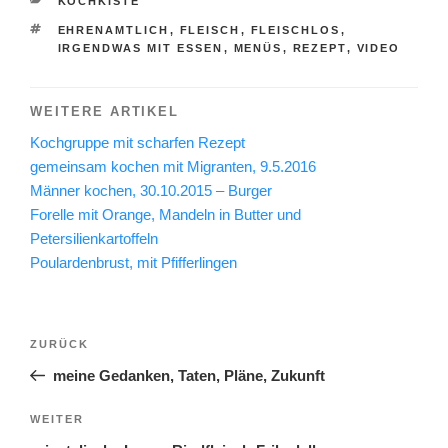
KOCHKISTE
SCHLAGWÖRTER
EHRENAMTLICH
,
FLEISCH
,
FLEISCHLOS
,
IRGENDWAS MIT ESSEN
,
MENÜS
,
REZEPT
,
VIDEO
WEITERE ARTIKEL
Kochgruppe mit scharfen Rezept
gemeinsam kochen mit Migranten, 9.5.2016
Männer kochen, 30.10.2015 – Burger
Forelle mit Orange, Mandeln in Butter und
Petersilienkartoffeln
Poulardenbrust, mit Pfifferlingen
Beitragsnavigation
Vorheriger
ZURÜCK
Beitrag
meine Gedanken, Taten, Pläne, Zukunft
Nächster
WEITER
Beitrag