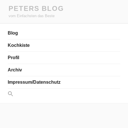
Zum
PETERS BLOG
Inhalt
vom Einfachsten das Beste
springen
Blog
Kochkiste
Profil
Archiv
Impressum/Datenschutz
Search
for:
Search Button