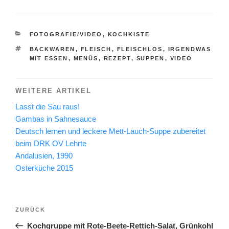
KATEGORIEN
FOTOGRAFIE/VIDEO
,
KOCHKISTE
SCHLAGWÖRTER
BACKWAREN
,
FLEISCH
,
FLEISCHLOS
,
IRGENDWAS
MIT ESSEN
,
MENÜS
,
REZEPT
,
SUPPEN
,
VIDEO
WEITERE ARTIKEL
Lasst die Sau raus!
Gambas in Sahnesauce
Deutsch lernen und leckere Mett-Lauch-Suppe zubereitet
beim DRK OV Lehrte
Andalusien, 1990
Osterküche 2015
Beitragsnavigation
Vorheriger
ZURÜCK
Beitrag
Kochgruppe mit Rote-Beete-Rettich-Salat, Grünkohl