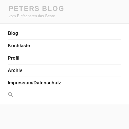
Zum
PETERS BLOG
Inhalt
vom Einfachsten das Beste
springen
Blog
Kochkiste
Profil
Archiv
Impressum/Datenschutz
Search
for:
Search Button