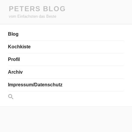
Zum
PETERS BLOG
Inhalt
vom Einfachsten das Beste
springen
Blog
Kochkiste
Profil
Archiv
Impressum/Datenschutz
Search
for:
Search Button