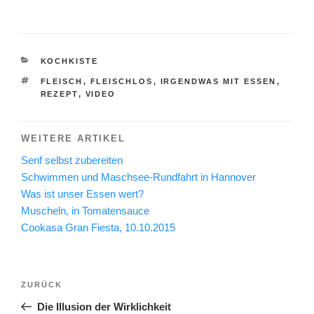
KATEGORIEN
KOCHKISTE
SCHLAGWÖRTER
FLEISCH
,
FLEISCHLOS
,
IRGENDWAS MIT ESSEN
,
REZEPT
,
VIDEO
WEITERE ARTIKEL
Senf selbst zubereiten
Schwimmen und Maschsee-Rundfahrt in Hannover
Was ist unser Essen wert?
Muscheln, in Tomatensauce
Cookasa Gran Fiesta, 10.10.2015
Beitragsnavigation
Vorheriger
ZURÜCK
Beitrag
Die Illusion der Wirklichkeit