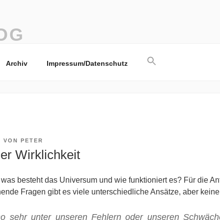
OG
Search
Archiv
Impressum/Datenschutz
for:
Search Button
5
VON
PETER
der Wirklichkeit
s was besteht das Universum und wie funktioniert es? Für die Ant
nde Fragen gibt es viele unterschiedliche Ansätze, aber keine
 so sehr unter unseren Fehlern oder unseren Schwäc