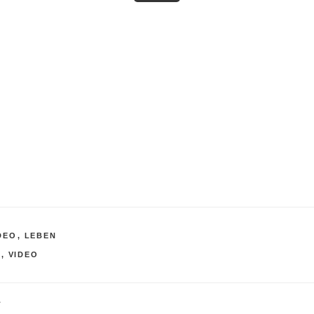
DEO
,
LEBEN
R
K
,
VIDEO
L