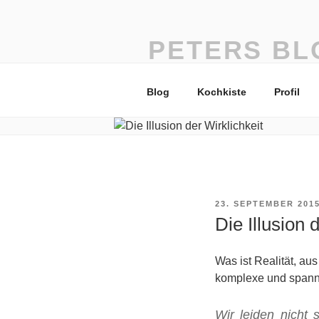
Zum
Inhalt
springen
PETERS BL
vom Einfachsten das Beste
Blog
Kochkiste
Profil
VERÖFFENTLICHT
23. SEPTEMBER 201
AM
Die Illusion 
Was ist Realität, au
komplexe und spanne
Wir leiden nicht