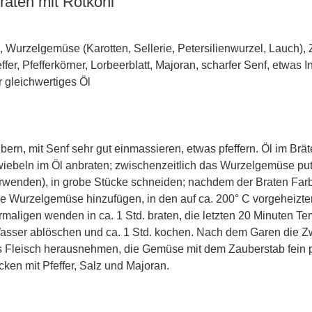
aten mit Rotkohl
 Wurzelgemüse (Karotten, Sellerie, Petersilienwurzel, Lauch), 
fer, Pfefferkörner, Lorbeerblatt, Majoran, scharfer Senf, etwas 
gleichwertiges Öl
ern, mit Senf sehr gut einmassieren, etwas pfeffern. Öl im Bräte
wiebeln im Öl anbraten; zwischenzeitlich das Wurzelgemüse put
rwenden), in grobe Stücke schneiden; nachdem der Braten Fa
ne Wurzelgemüse hinzufügen, in den auf ca. 200° C vorgeheizt
maligen wenden in ca. 1 Std. braten, die letzten 20 Minuten Te
asser ablöschen und ca. 1 Std. kochen. Nach dem Garen die Z
s Fleisch herausnehmen, die Gemüse mit dem Zauberstab fein p
ken mit Pfeffer, Salz und Majoran.