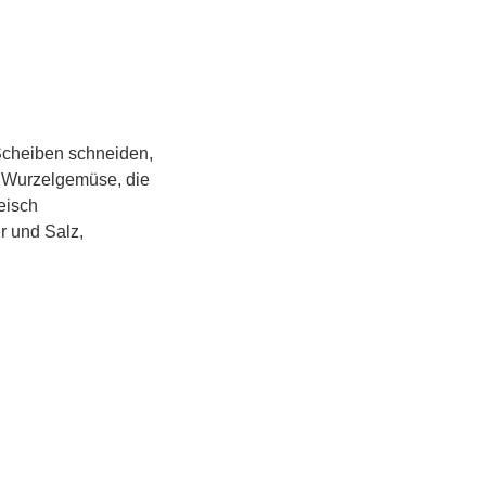
 Scheiben schneiden,
s Wurzelgemüse, die
eisch
r und Salz,