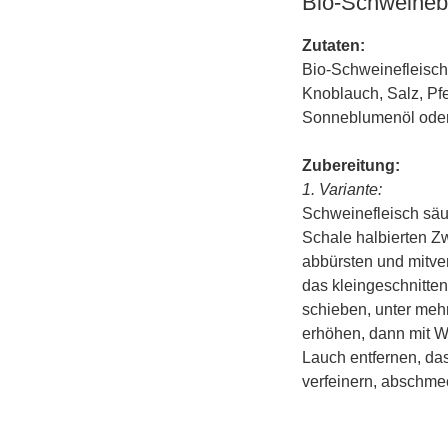
Bio-Schweinebr
Zutaten:
Bio-Schweinefleisch,
Knoblauch, Salz, Pfef
Sonneblumenöl oder 
Zubereitung:
1. Variante:
Schweinefleisch säub
Schale halbierten Z
abbürsten und mitve
das kleingeschnitte
schieben, unter mehr
erhöhen, dann mit W
Lauch entfernen, da
verfeinern, abschmec