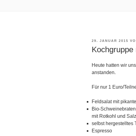
VERÖFFENTLICHT
29. JANUAR 2015
V
AM
Kochgruppe m
Heute hatten wir uns
anstanden.
Für nur 1 Euro/Teil
Feldsalat mit pikant
Bio-Schweinebraten 
mit Rotkohl und Salz
selbst hergestelltes
Espresso