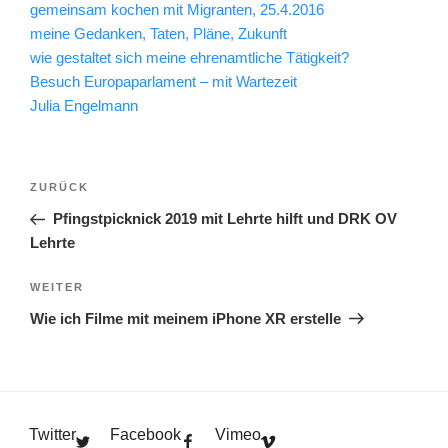
gemeinsam kochen mit Migranten, 25.4.2016
meine Gedanken, Taten, Pläne, Zukunft
wie gestaltet sich meine ehrenamtliche Tätigkeit?
Besuch Europaparlament – mit Wartezeit
Julia Engelmann
Beitragsnavigation
Vorheriger
ZURÜCK
Beitrag
Pfingstpicknick 2019 mit Lehrte hilft und DRK OV
Lehrte
Nächster
WEITER
Beitrag
Wie ich Filme mit meinem iPhone XR erstelle
Twitter
Facebook
Vimeo