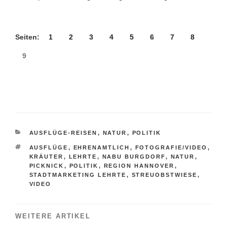
Seiten:
1
2
3
4
5
6
7
8
9
KATEGORIEN
AUSFLÜGE-REISEN
,
NATUR
,
POLITIK
SCHLAGWÖRTER
AUSFLÜGE
,
EHRENAMTLICH
,
FOTOGRAFIE/VIDEO
,
KRÄUTER
,
LEHRTE
,
NABU BURGDORF
,
NATUR
,
PICKNICK
,
POLITIK
,
REGION HANNOVER
,
STADTMARKETING LEHRTE
,
STREUOBSTWIESE
,
VIDEO
WEITERE ARTIKEL