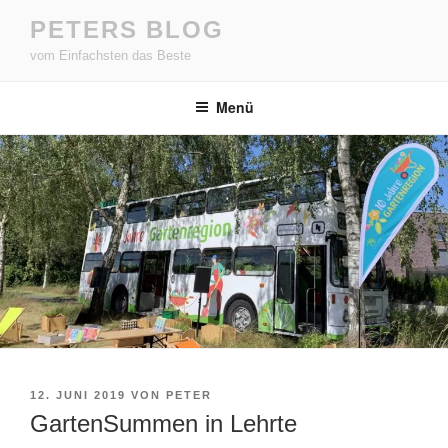
Zum
PETERS BLOG
Inhalt
vom Einfachsten das Beste
springen
Menü
VERÖFFENTLICHT
12. JUNI 2019
VON
PETER
AM
GartenSummen in Lehrte