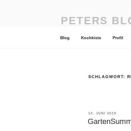
Zum
Inhalt
springen
PETERS BL
vom Einfachsten das Beste
Blog
Kochkiste
Profil
SCHLAGWORT:
R
VERÖFFENTLICHT
12. JUNI 2019
AM
GartenSumme