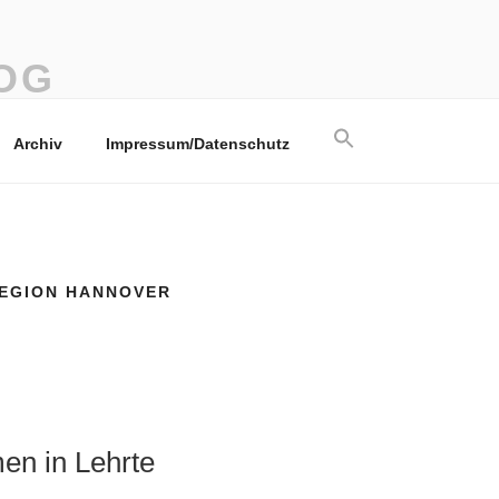
OG
Search
Archiv
Impressum/Datenschutz
for:
Search Button
EGION HANNOVER
n in Lehrte