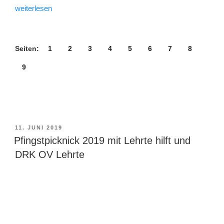
„GartenSummen
weiterlesen
in
Lehrte“
Seiten:
1
2
3
4
5
6
7
8
9
VERÖFFENTLICHT
11. JUNI 2019
AM
Pfingstpicknick 2019 mit Lehrte hilft und
DRK OV Lehrte