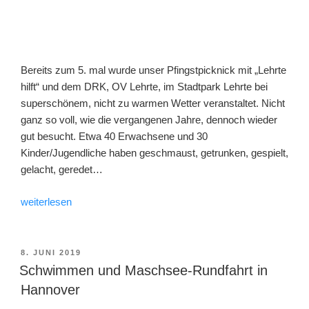
Bereits zum 5. mal wurde unser Pfingstpicknick mit „Lehrte
hilft“ und dem DRK, OV Lehrte, im Stadtpark Lehrte bei
superschönem, nicht zu warmen Wetter veranstaltet. Nicht
ganz so voll, wie die vergangenen Jahre, dennoch wieder
gut besucht. Etwa 40 Erwachsene und 30
Kinder/Jugendliche haben geschmaust, getrunken, gespielt,
gelacht, geredet…
„Pfingstpicknick
weiterlesen
2019
mit
Lehrte
VERÖFFENTLICHT
8. JUNI 2019
AM
hilft
Schwimmen und Maschsee-Rundfahrt in
und
Hannover
DRK