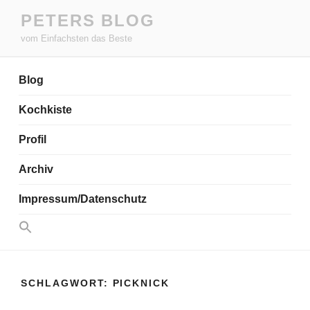
Zum
PETERS BLOG
Inhalt
vom Einfachsten das Beste
springen
Blog
Kochkiste
Profil
Archiv
Impressum/Datenschutz
Search
for:
Search Button
SCHLAGWORT:
PICKNICK