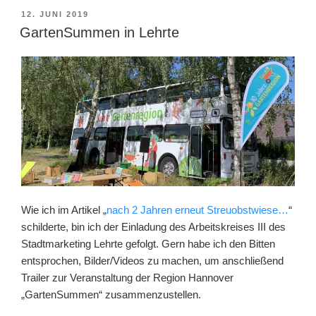
VERÖFFENTLICHT
12. JUNI 2019
AM
GartenSummen in Lehrte
Wie ich im Artikel „
nach 2 Jahren erneut Streuobstwiese…
“
schilderte, bin ich der Einladung des Arbeitskreises III des
Stadtmarketing Lehrte gefolgt. Gern habe ich den Bitten
entsprochen, Bilder/Videos zu machen, um anschließend
Trailer zur Veranstaltung der Region Hannover
„GartenSummen“ zusammenzustellen.