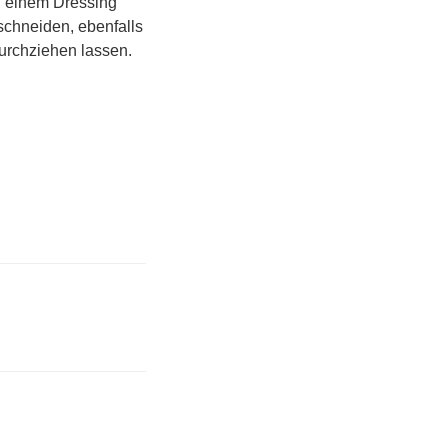
zu einem Dressing
schneiden, ebenfalls
urchziehen lassen.