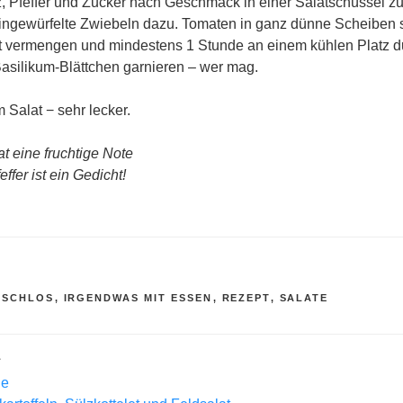
lz, Pfeffer und Zucker nach Geschmack in einer Salatschüssel 
ingewürfelte Zwiebeln dazu. Tomaten in ganz dünne Scheiben 
t vermengen und mindestens 1 Stunde an einem kühlen Platz d
 Basilikum-Blättchen garnieren – wer mag.
 Salat − sehr lecker.
at eine fruchtige Note
effer ist ein Gedicht!
R
ISCHLOS
,
IRGENDWAS MIT ESSEN
,
REZEPT
,
SALATE
L
he