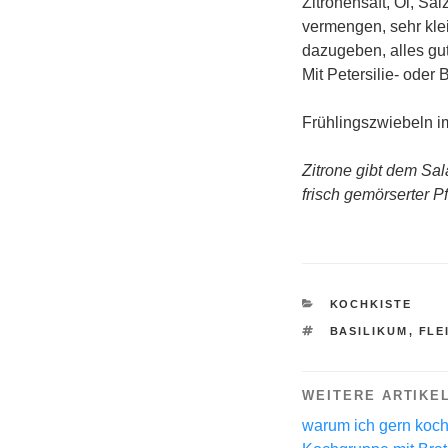
Zitronensaft, Öl, Sa
vermengen, sehr kle
dazugeben, alles gu
Mit Petersilie- oder
Frühlingszwiebeln im
Zitrone gibt dem Sal
frisch gemörserter Pf
KATEGORIEN
KOCHKISTE
SCHLAGWÖRTE
BASILIKUM
,
FLE
WEITERE ARTIKE
warum ich gern koc