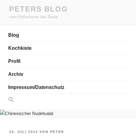
Zum
PETERS BLOG
Inhalt
vom Einfachsten das Beste
springen
Blog
Kochkiste
Profil
Archiv
Impressum/Datenschutz
Search
for:
Search Button
VERÖFFENTLICHT
24. JULI 2014
VON
PETER