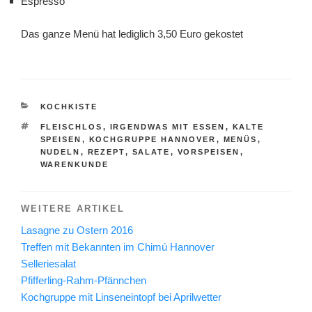
Espresso
Das ganze Menü hat lediglich 3,50 Euro gekostet
KATEGORIEN
KOCHKISTE
SCHLAGWÖRTER
FLEISCHLOS
,
IRGENDWAS MIT ESSEN
,
KALTE
SPEISEN
,
KOCHGRUPPE HANNOVER
,
MENÜS
,
NUDELN
,
REZEPT
,
SALATE
,
VORSPEISEN
,
WARENKUNDE
WEITERE ARTIKEL
Lasagne zu Ostern 2016
Treffen mit Bekannten im Chimú Hannover
Selleriesalat
Pfifferling-Rahm-Pfännchen
Kochgruppe mit Linseneintopf bei Aprilwetter