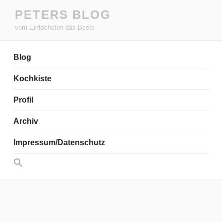
Zum
PETERS BLOG
Inhalt
vom Einfachsten das Beste
springen
Blog
Kochkiste
Profil
Archiv
Impressum/Datenschutz
Search
for:
Search Button