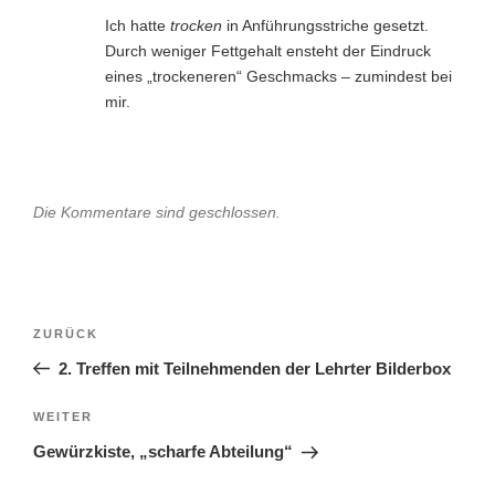
Ich hatte
trocken
in Anführungsstriche gesetzt.
Durch weniger Fettgehalt ensteht der Eindruck
eines „trockeneren“ Geschmacks – zumindest bei
mir.
Die Kommentare sind geschlossen.
Beitragsnavigation
Vorheriger
ZURÜCK
Beitrag
2. Treffen mit Teilnehmenden der Lehrter Bilderbox
Nächster
WEITER
Beitrag
Gewürzkiste, „scharfe Abteilung“