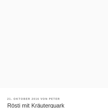
VERÖFFENTLICHT
21. OKTOBER 2016
VON
PETER
AM
Rösti mit Kräuterquark