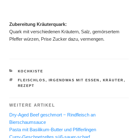
Zubereitung Kräuterquark:
Quark mit verschiedenen Kräutern, Salz, gemörsertem
Pfeffer würzen, Prise Zucker dazu, vermengen.
KATEGORIEN
KOCHKISTE
SCHLAGWÖRTER
FLEISCHLOS
,
IRGENDWAS MIT ESSEN
,
KRÄUTER
,
REZEPT
WEITERE ARTIKEL
Dry-Aged Beef geschmort − Rindfleisch an
Bierschaumsauce
Pasta mit Basilikum-Butter und Pfifferlingen
Curry-Geschnetzeltes süß-sauer-scharf