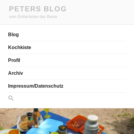
Zum
PETERS BLOG
Inhalt
vom Einfachsten das Beste
springen
Blog
Kochkiste
Profil
Archiv
Impressum/Datenschutz
Search
for:
Search Button