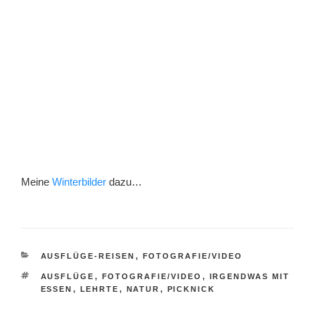
Meine
Winterbilder
dazu…
KATEGORIEN
AUSFLÜGE-REISEN
,
FOTOGRAFIE/VIDEO
SCHLAGWÖRTER
AUSFLÜGE
,
FOTOGRAFIE/VIDEO
,
IRGENDWAS MIT
ESSEN
,
LEHRTE
,
NATUR
,
PICKNICK