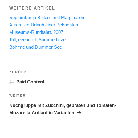
WEITERE ARTIKEL
September in Bildern und Marginalien
Australien-Urlaub einer Bekannten
Museums-Rundfahrt, 2007
Toll, eeendlich Sommerhitze
Bohmte und Dümmer See
Beitragsnavigation
Vorheriger
ZURÜCK
Beitrag
Paid Content
Nächster
WEITER
Beitrag
Kochgruppe mit Zucchini, gebraten und Tomaten-
Mozarella-Auflauf in Varianten