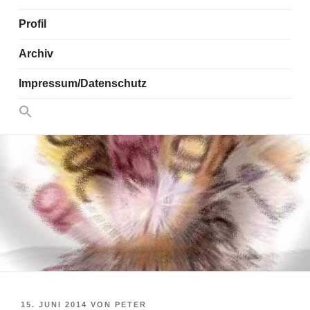
Profil
Archiv
Impressum/Datenschutz
Search
for:
Search Button
VERÖFFENTLICHT
15. JUNI 2014
VON
PETER