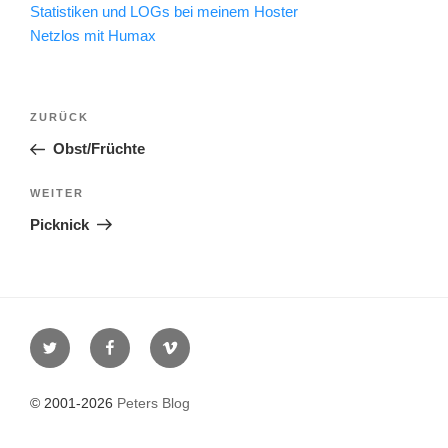
Statistiken und LOGs bei meinem Hoster
Netzlos mit Humax
Beitragsnavigation
Vorheriger
ZURÜCK
Beitrag
Obst/Früchte
Nächster
WEITER
Beitrag
Picknick
Twitter
Facebook
Vimeo
© 2001-2026
Peters Blog