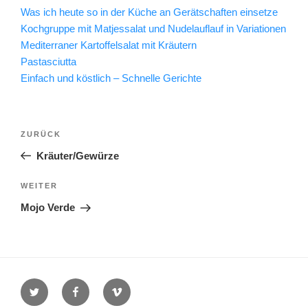
Was ich heute so in der Küche an Gerätschaften einsetze
Kochgruppe mit Matjessalat und Nudelauflauf in Variationen
Mediterraner Kartoffelsalat mit Kräutern
Pastasciutta
Einfach und köstlich – Schnelle Gerichte
Beitragsnavigation
Vorheriger
ZURÜCK
Beitrag
Kräuter/Gewürze
Nächster
WEITER
Beitrag
Mojo Verde
Twitter
Facebook
Vimeo