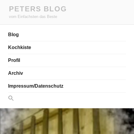
Zum
PETERS BLOG
Inhalt
vom Einfachsten das Beste
springen
Blog
Kochkiste
Profil
Archiv
Impressum/Datenschutz
Search
for:
Search Button