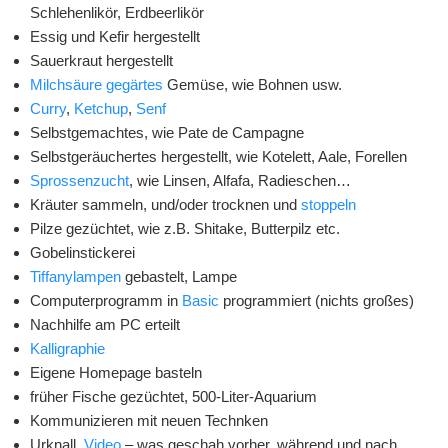
Schlehenlikör, Erdbeerlikör
Essig und Kefir hergestellt
Sauerkraut hergestellt
Milchsäure gegärtes
Gemüse, wie Bohnen usw.
Curry
,
Ketchup
,
Senf
Selbstgemachtes, wie Pate de Campagne
Selbstgeräuchertes hergestellt, wie Kotelett, Aale, Forellen
Sprossenzucht
, wie Linsen, Alfafa, Radieschen…
Kräuter sammeln, und/oder trocknen und
stoppeln
Pilze gezüchtet, wie z.B. Shitake, Butterpilz etc.
Gobelinstickerei
Tiffanylampen
gebastelt, Lampe
Computerprogramm in
Basic
programmiert (nichts großes)
Nachhilfe am PC erteilt
Kalligraphie
Eigene Homepage basteln
früher Fische gezüchtet, 500-Liter-Aquarium
Kommunizieren mit neuen Technken
Urknall,
Video
– was geschah vorher, während und nach