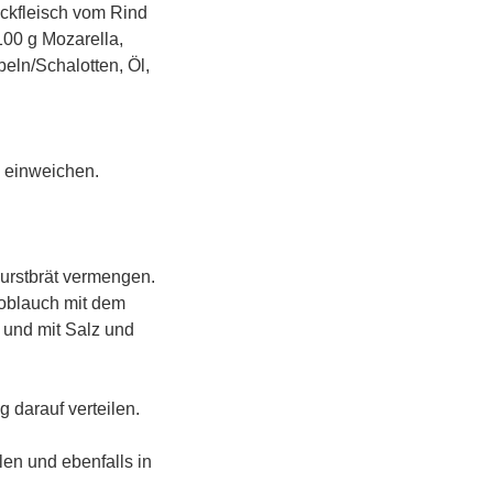
ackfleisch vom Rind
100 g Mozarella,
beln/Schalotten, Öl,
e einweichen.
wurstbrät vermengen.
noblauch mit dem
und mit Salz und
 darauf verteilen.
len und ebenfalls in