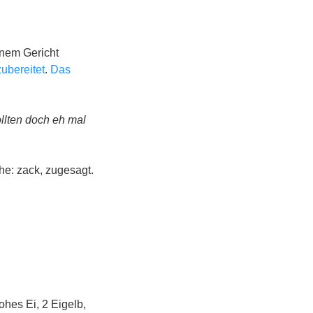
inem Gericht
zubereitet
.
Das
ollten doch eh mal
he: zack, zugesagt.
ohes Ei, 2 Eigelb,