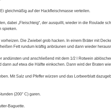
Ei gleichmäßig auf der Hackfleischmasse verteilen.
len, dabei „Fleischteig“, der ausquillt, wieder in die Roulade sc
 spieken.
vorheizen. Die Zwiebel grob hacken. In einem Bräter mit Deckel
heißen Fett rundum kräftig anbräunen und dann wieder herau
er andünsten und anschließend mit dem 1/2 l Rotwein ablöschen
d dann auf etwa die Hälfte einkochen. Dann wird der Braten wi
ben. Mit Salz und Pfeffer würzen und das Lorbeerblatt dazuge
Stunden (200° C) garen.
tter-Baguette.