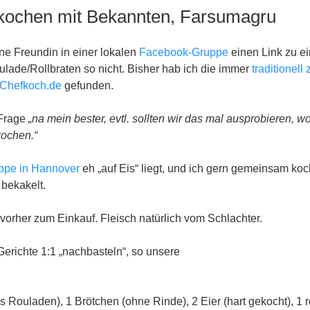
ochen mit Bekannten, Farsumagru
ne Freundin in einer lokalen
Facebook-Gruppe
einen Link zu e
lade/Rollbraten so nicht. Bisher hab ich die immer
traditionell 
Chefkoch.de
gefunden.
 Frage
„
na mein bester, evtl. sollten wir das mal ausprobieren, w
ochen.“
ppe in Hannover
eh „auf Eis“ liegt, und ich gern gemeinsam koc
 bekakelt.
 vorher zum Einkauf. Fleisch natürlich vom Schlachter.
Gerichte 1:1 „nachbasteln“, so unsere
ls Rouladen), 1 Brötchen (ohne Rinde), 2 Eier (hart gekocht), 1 r