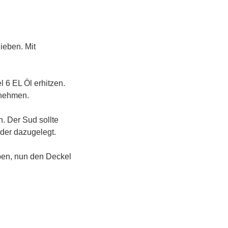
hieben. Mit
 6 EL Öl erhitzen.
snehmen.
. Der Sud sollte
eder dazugelegt.
ben, nun den Deckel