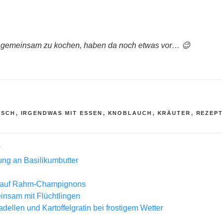
, gemeinsam zu kochen, haben da noch etwas vor… 😉
R
ISCH
,
IRGENDWAS MIT ESSEN
,
KNOBLAUCH
,
KRÄUTER
,
REZEP
L
lung an Basilikumbutter
 auf Rahm-Champignons
insam mit Flüchtlingen
dellen und Kartoffelgratin bei frostigem Wetter