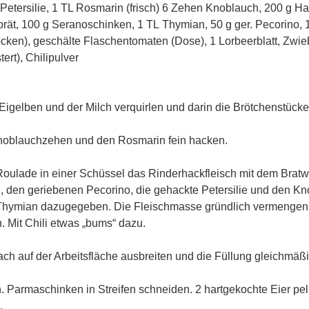
Petersilie, 1 TL Rosmarin (frisch) 6 Zehen Knoblauch, 200 g H
rät, 100 g Seranoschinken, 1 TL Thymian, 50 g ger. Pecorino, 
rocken), geschälte Flaschentomaten (Dose), 1 Lorbeerblatt, Zwie
tert), Chilipulver
Eigelben und der Milch verquirlen und darin die Brötchenstück
 Knoblauchzehen und den Rosmarin fein hacken.
 Roulade in einer Schüssel das Rinderhackfleisch mit dem Brat
, den geriebenen Pecorino, die gehackte Petersilie und den K
hymian dazugegeben. Die Fleischmasse gründlich vermengen 
n. Mit Chili etwas „bums“ dazu.
ch auf der Arbeitsfläche ausbreiten und die Füllung gleichmäßig
 Parmaschinken in Streifen schneiden. 2 hartgekochte Eier pel
.