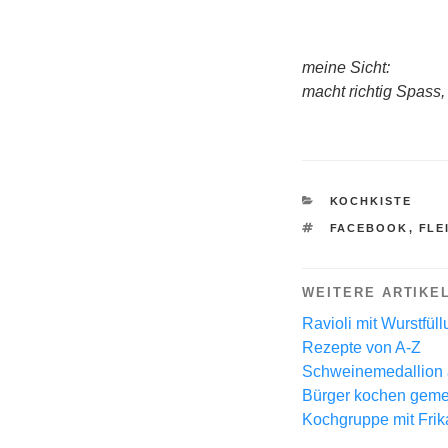
meine Sicht:
macht richtig Spass
KATEGORIEN
KOCHKISTE
SCHLAGWÖRTE
FACEBOOK
,
FLE
WEITERE ARTIKE
Ravioli mit Wurstfül
Rezepte von A-Z
Schweinemedallion
Bürger kochen geme
Kochgruppe mit Frika