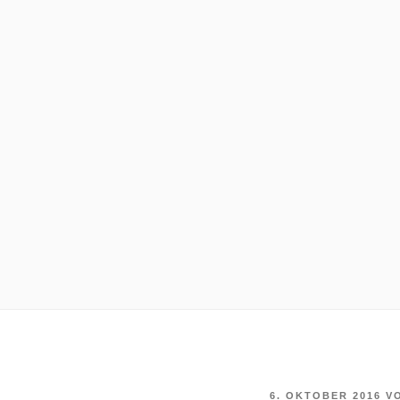
VERÖFFENTLICHT
6. OKTOBER 2016
V