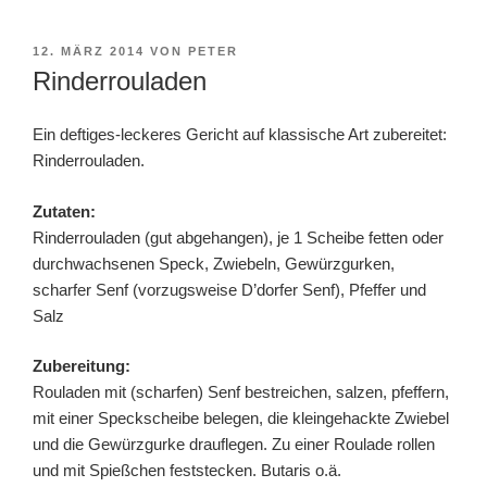
VERÖFFENTLICHT
12. MÄRZ 2014
VON
PETER
AM
Rinderrouladen
Ein deftiges-leckeres Gericht auf klassische Art zubereitet:
Rinderrouladen.
Zutaten:
Rinderrouladen (gut abgehangen), je 1 Scheibe fetten oder
durchwachsenen Speck, Zwiebeln, Gewürzgurken,
scharfer Senf (vorzugsweise D’dorfer Senf), Pfeffer und
Salz
Zubereitung:
Rouladen mit (scharfen) Senf bestreichen, salzen, pfeffern,
mit einer Speckscheibe belegen, die kleingehackte Zwiebel
und die Gewürzgurke drauflegen. Zu einer Roulade rollen
und mit Spießchen feststecken. Butaris o.ä.