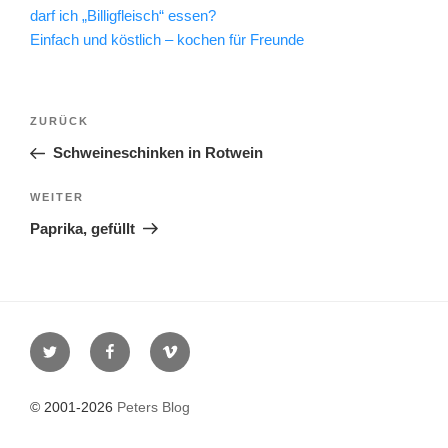
darf ich „Billigfleisch“ essen?
Einfach und köstlich – kochen für Freunde
Beitragsnavigation
Vorheriger
ZURÜCK
Beitrag
Schweineschinken in Rotwein
Nächster
WEITER
Beitrag
Paprika, gefüllt
Twitter
Facebook
Vimeo
© 2001-2026
Peters Blog