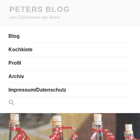
Zum
PETERS BLOG
Inhalt
vom Einfachsten das Beste
springen
Blog
Kochkiste
Profil
Archiv
Impressum/Datenschutz
Search
for:
Search Button