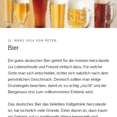
VERÖFFENTLICHT
11. MÄRZ 2014
VON
PETER
AM
Bier
Ein gutes deutsches Bier gehört für die meisten hierzulande
zur Lebensfreude und Freizeit einfach dazu. Für welche
Sorte man sich entscheidet, richtet sich natürlich nach dem
persönlichen Geschmack. Dennoch sollten man einige
Grundregeln beachten, damit es so richtig „zischt“ und der
Biergenuss erst zum vollkommenen Erlebnis wird.
Das deutsches Bier das beliebtes Kaltgetränk hierzulande
ist, hat sicherlich viele Gründe. Einer davon ist, dass kaum
ein Getränk auf so traditionelle Weise hergestellt wird.