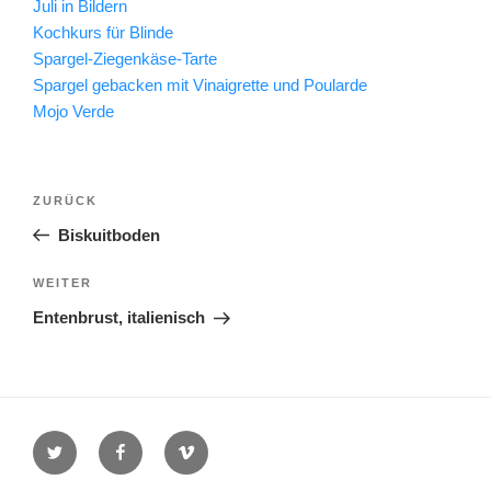
Juli in Bildern
Kochkurs für Blinde
Spargel-Ziegenkäse-Tarte
Spargel gebacken mit Vinaigrette und Poularde
Mojo Verde
Beitragsnavigation
Vorheriger
ZURÜCK
Beitrag
Biskuitboden
Nächster
WEITER
Beitrag
Entenbrust, italienisch
Twitter
Facebook
Vimeo