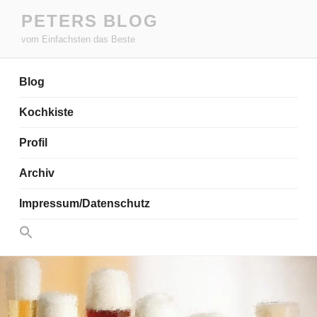
Zum
PETERS BLOG
Inhalt
vom Einfachsten das Beste
springen
Blog
Kochkiste
Profil
Archiv
Impressum/Datenschutz
Search
for:
Search Button