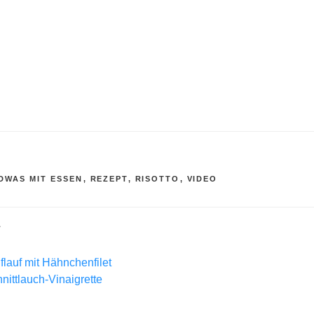
R
DWAS MIT ESSEN
,
REZEPT
,
RISOTTO
,
VIDEO
L
lauf mit Hähnchenfilet
hnittlauch-Vinaigrette