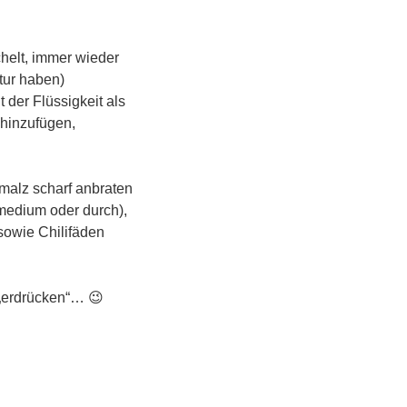
chelt, immer wieder
tur haben)
 der Flüssigkeit als
 hinzufügen,
malz scharf anbraten
(medium oder durch),
 sowie Chilifäden
 „erdrücken“… 😉