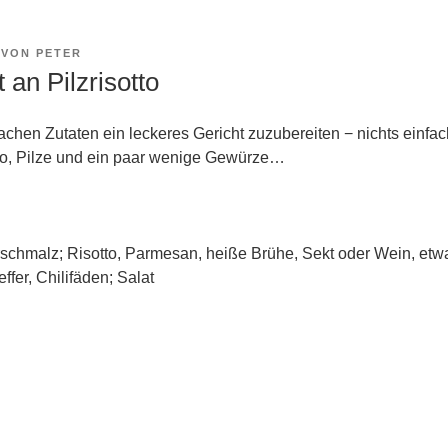
VON
PETER
 an Pilzrisotto
achen Zutaten ein leckeres Gericht zuzubereiten − nichts einfac
tto, Pilze und ein paar wenige Gewürze…
rschmalz; Risotto, Parmesan, heiße Brühe, Sekt oder Wein, etwa
ffer, Chilifäden; Salat