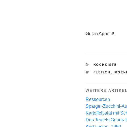
Guten Appetit!
KATEGORIEN
KOCHKISTE
SCHLAGWÖRTE
FLEISCH
,
IRGEN
WEITERE ARTIKE
Ressourcen
Spargel-Zucchini-Auf
Kartoffelsalat mit Sc
Des Teufels General
Andalusien, 1990