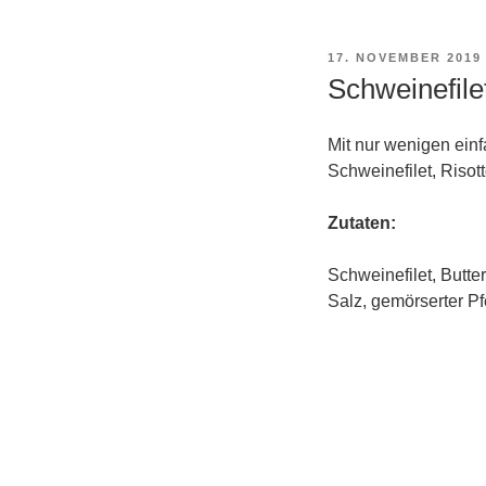
VERÖFFENTLICHT
17. NOVEMBER 2019
AM
Schweinefilet
Mit nur wenigen einf
Schweinefilet, Riso
Zutaten:
Schweinefilet, Butte
Salz, gemörserter Pfe