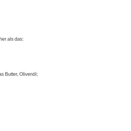
her als das:
s Butter, Olivenöl;