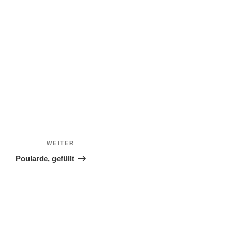
WEITER
Nächster
Beitrag
Poularde, gefüllt