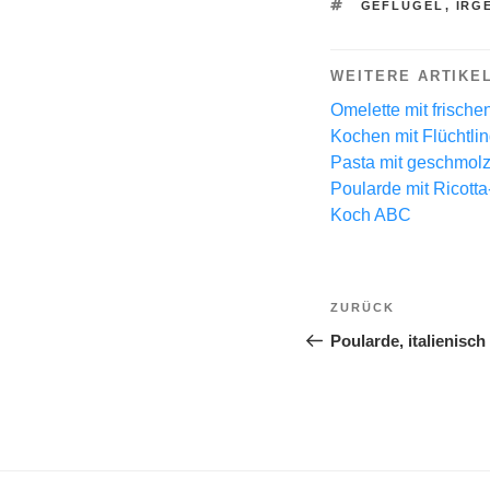
SCHLAGWÖRTE
GEFLÜGEL
,
IRG
WEITERE ARTIKE
Omelette mit frisch
Kochen mit Flüchtli
Pasta mit geschmol
Poularde mit Ricotta
Koch ABC
Beitragsnavi
Vorheriger
ZURÜCK
Beitrag
Poularde, italienisch