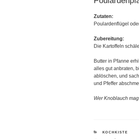
Poulardenpf
Zutaten:
Poulardenflügel oder 
Zubereitung:
Die Kartoffeln schä
Butter in Pfanne erh
alles gut anbraten, 
ablöschen, und sacht
und Pfeffer abschme
Wer Knoblauch mag:
KATEGORIEN
KOCHKISTE