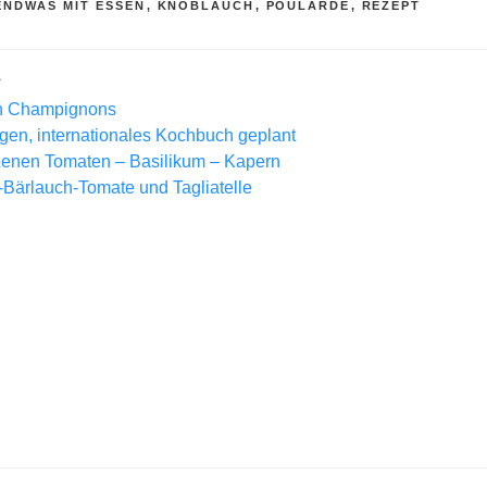
R
ENDWAS MIT ESSEN
,
KNOBLAUCH
,
POULARDE
,
REZEPT
L
en Champignons
ngen, internationales Kochbuch geplant
zenen Tomaten – Basilikum – Kapern
-Bärlauch-Tomate und Tagliatelle
gation