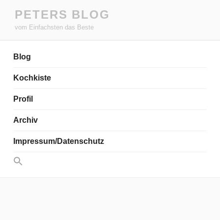
Zum
PETERS BLOG
Inhalt
vom Einfachsten das Beste
springen
Blog
Kochkiste
Profil
Archiv
Impressum/Datenschutz
Search
for:
Search Button