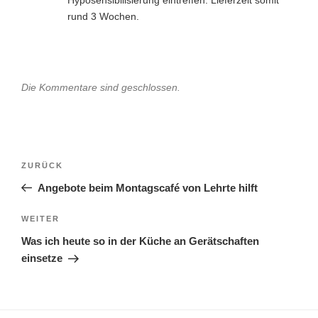
Hyposensibilisierung eintreffen. Lieferzeit somit
rund 3 Wochen.
Die Kommentare sind geschlossen.
Beitragsnavigation
Vorheriger
ZURÜCK
Beitrag
Angebote beim Montagscafé von Lehrte hilft
Nächster
WEITER
Beitrag
Was ich heute so in der Küche an Gerätschaften
einsetze