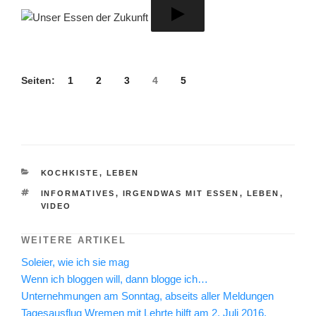
Seiten:
1
2
3
4
5
KATEGORIEN
KOCHKISTE
,
LEBEN
SCHLAGWÖRTER
INFORMATIVES
,
IRGENDWAS MIT ESSEN
,
LEBEN
,
VIDEO
WEITERE ARTIKEL
Soleier, wie ich sie mag
Wenn ich bloggen will, dann blogge ich…
Unternehmungen am Sonntag, abseits aller Meldungen
Tagesausflug Wremen mit Lehrte hilft am 2. Juli 2016,