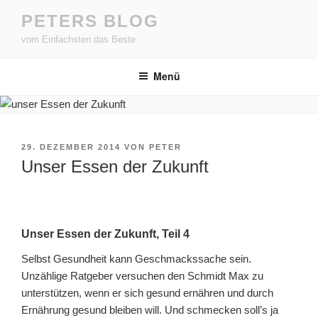
Zum
PETERS BLOG
Inhalt
vom Einfachsten das Beste
springen
Menü
VERÖFFENTLICHT
29. DEZEMBER 2014
VON
PETER
AM
Unser Essen der Zukunft
Unser Essen der Zukunft, Teil 4
Selbst Gesundheit kann Geschmackssache sein.
Unzählige Ratgeber versuchen den Schmidt Max zu
unterstützen, wenn er sich gesund ernähren und durch
Ernährung gesund bleiben will. Und schmecken soll’s ja