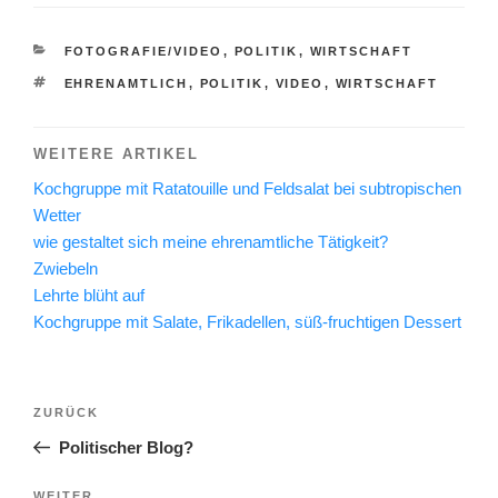
KATEGORIEN
FOTOGRAFIE/VIDEO
,
POLITIK
,
WIRTSCHAFT
SCHLAGWÖRTER
EHRENAMTLICH
,
POLITIK
,
VIDEO
,
WIRTSCHAFT
WEITERE ARTIKEL
Kochgruppe mit Ratatouille und Feldsalat bei subtropischen
Wetter
wie gestaltet sich meine ehrenamtliche Tätigkeit?
Zwiebeln
Lehrte blüht auf
Kochgruppe mit Salate, Frikadellen, süß-fruchtigen Dessert
Beitragsnavigation
Vorheriger
ZURÜCK
Beitrag
Politischer Blog?
Nächster
WEITER