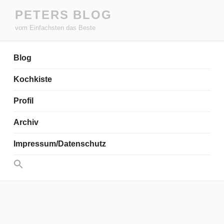
Zum
PETERS BLOG
Inhalt
vom Einfachsten das Beste
springen
Blog
Kochkiste
Profil
Archiv
Impressum/Datenschutz
Search
for:
Search Button