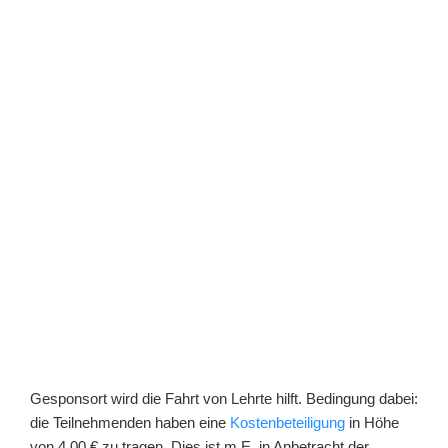
Gesponsort wird die Fahrt von Lehrte hilft. Bedingung dabei:
die Teilnehmenden haben eine
Kostenbeteiligung
in Höhe
von 4,00 € zu tragen. Dies ist m.E. in Anbetracht der