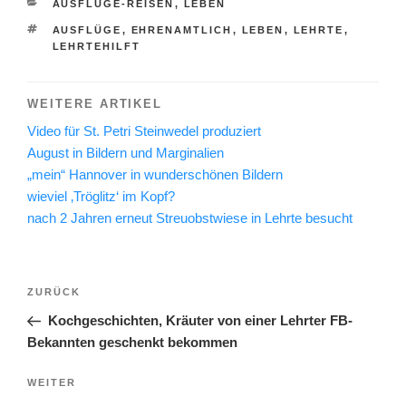
KATEGORIEN
AUSFLÜGE-REISEN
,
LEBEN
SCHLAGWÖRTER
AUSFLÜGE
,
EHRENAMTLICH
,
LEBEN
,
LEHRTE
,
LEHRTEHILFT
WEITERE ARTIKEL
Video für St. Petri Steinwedel produziert
August in Bildern und Marginalien
„mein“ Hannover in wunderschönen Bildern
wieviel ‚Tröglitz‘ im Kopf?
nach 2 Jahren erneut Streuobstwiese in Lehrte besucht
Beitragsnavigation
Vorheriger
ZURÜCK
Beitrag
Kochgeschichten, Kräuter von einer Lehrter FB-
Bekannten geschenkt bekommen
Nächster
WEITER
Beitrag