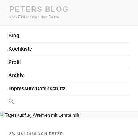
Zum
PETERS BLOG
Inhalt
vom Einfachsten das Beste
springen
Blog
Kochkiste
Profil
Archiv
Impressum/Datenschutz
Search
for:
Search Button
VERÖFFENTLICHT
29. MAI 2016
VON
PETER