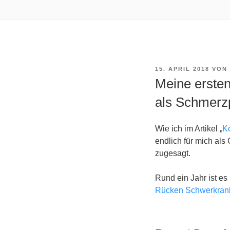
VERÖFFENTLICHT
15. APRIL 2018
VON
AM
Meine ersten
als Schmerzp
Wie ich im Artikel „
K
endlich für mich al
zugesagt.
Rund ein Jahr ist es 
Rücken Schwerkran