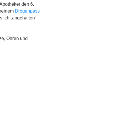
Apotheker den 6.
n meinem
Drogenpass
s ich „angehalten“
tze, Ohren und