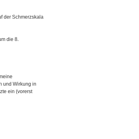
uf der Schmerzskala
m die 8.
 meine
n und Wirkung in
te ein (vorerst