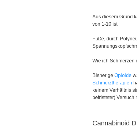
Aus diesem Grund ka
von 1-10 ist.
Füße, durch Polyneu
Spannungskopfschme
Wie ich Schmerzen em
Bisherige
Opioide
wa
Schmerztherapien
ha
keinem Verhältnis s
befristeter) Versuch 
Cannabinoid D