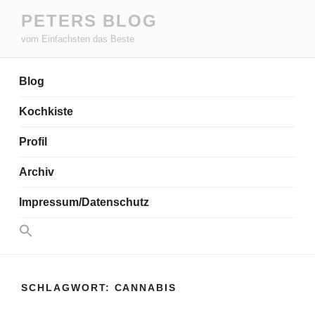
Zum
PETERS BLOG
Inhalt
vom Einfachsten das Beste
springen
Blog
Kochkiste
Profil
Archiv
Impressum/Datenschutz
Search
for:
Search Button
SCHLAGWORT:
CANNABIS