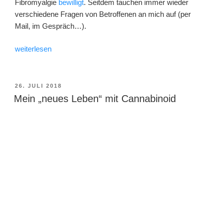
Fibromyalgie
bewilligt
. Seitdem tauchen immer wieder
verschiedene Fragen von Betroffenen an mich auf (per
Mail, im Gespräch…).
„2
weiterlesen
Jahre
Dronabinol
eingenommen“
VERÖFFENTLICHT
26. JULI 2018
AM
Mein „neues Leben“ mit Cannabinoid