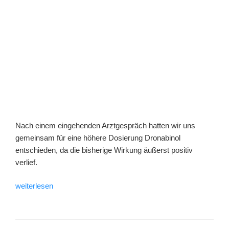
Nach einem eingehenden Arztgespräch hatten wir uns
gemeinsam für eine höhere Dosierung Dronabinol
entschieden, da die bisherige Wirkung äußerst positiv
verlief.
„Nach
weiterlesen
Arztgespräch
gemeinsam
für