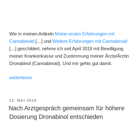
Wie in meinen Artikeln
Meine ersten Erfahrungen mit
Cannabinoid
[…] und
Weitere Erfahrungen mit Cannabinoid
[…] geschildert, nehme ich seit April 2018 mit Bewilligung
meiner Krankenkasse und Zustimmung meiner Ärzte/Ärztin
Dronabinol (Cannabinoid). Und mir gehts gut damit.
„Mein
weiterlesen
„neues
Leben“
mit
VERÖFFENTLICHT
12. MAI 2018
AM
Cannabinoid“
Nach Arztgespräch gemeinsam für höhere
Dosierung Dronabinol entschieden