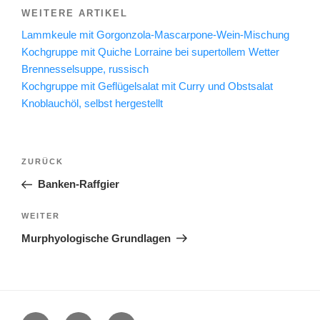
WEITERE ARTIKEL
Lammkeule mit Gorgonzola-Mascarpone-Wein-Mischung
Kochgruppe mit Quiche Lorraine bei supertollem Wetter
Brennesselsuppe, russisch
Kochgruppe mit Geflügelsalat mit Curry und Obstsalat
Knoblauchöl, selbst hergestellt
Beitragsnavigation
Vorheriger
ZURÜCK
Beitrag
Banken-Raffgier
Nächster
WEITER
Beitrag
Murphyologische Grundlagen