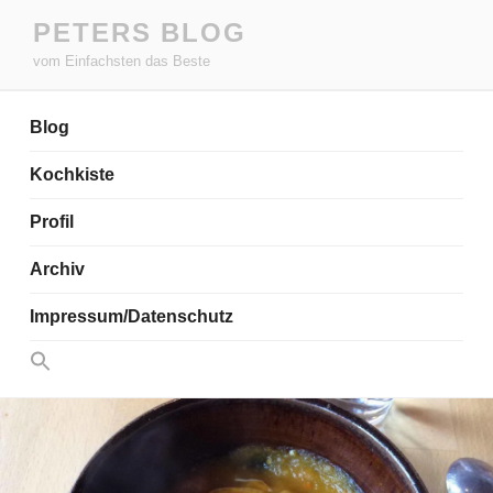
Zum
PETERS BLOG
Inhalt
vom Einfachsten das Beste
springen
Blog
Kochkiste
Profil
Archiv
Impressum/Datenschutz
Search
for:
Search Button