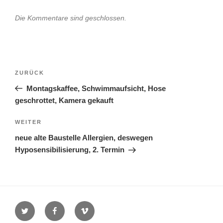
Die Kommentare sind geschlossen.
Beitragsnavigation
Vorheriger
ZURÜCK
Beitrag
Montagskaffee, Schwimmaufsicht, Hose
geschrottet, Kamera gekauft
Nächster
WEITER
Beitrag
neue alte Baustelle Allergien, deswegen
Hyposensibilisierung, 2. Termin
Twitter
Facebook
Vimeo