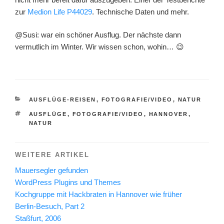
zur
Medion Life P44029
. Technische Daten und mehr.
@Susi: war ein schöner Ausflug. Der nächste dann
vermutlich im Winter. Wir wissen schon, wohin… 😉
KATEGORIEN
AUSFLÜGE-REISEN
,
FOTOGRAFIE/VIDEO
,
NATUR
SCHLAGWÖRTER
AUSFLÜGE
,
FOTOGRAFIE/VIDEO
,
HANNOVER
,
NATUR
WEITERE ARTIKEL
Mauersegler gefunden
WordPress Plugins und Themes
Kochgruppe mit Hackbraten in Hannover wie früher
Berlin-Besuch, Part 2
Staßfurt, 2006