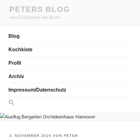
Zum
PETERS BLOG
Inhalt
vom Einfachsten das Beste
springen
Blog
Kochkiste
Profil
Archiv
Impressum/Datenschutz
Search
for:
Search Button
VERÖFFENTLICHT
2. NOVEMBER 2016
VON
PETER