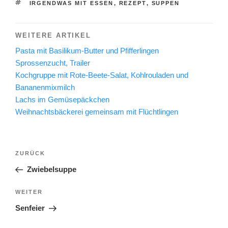
SCHLAGWÖRTER
IRGENDWAS MIT ESSEN
,
REZEPT
,
SUPPEN
WEITERE ARTIKEL
Pasta mit Basilikum-Butter und Pfifferlingen
Sprossenzucht, Trailer
Kochgruppe mit Rote-Beete-Salat, Kohlrouladen und
Bananenmixmilch
Lachs im Gemüsepäckchen
Weihnachtsbäckerei gemeinsam mit Flüchtlingen
Beitragsnavigation
Vorheriger
ZURÜCK
Beitrag
Zwiebelsuppe
Nächster
WEITER
Beitrag
Senfeier