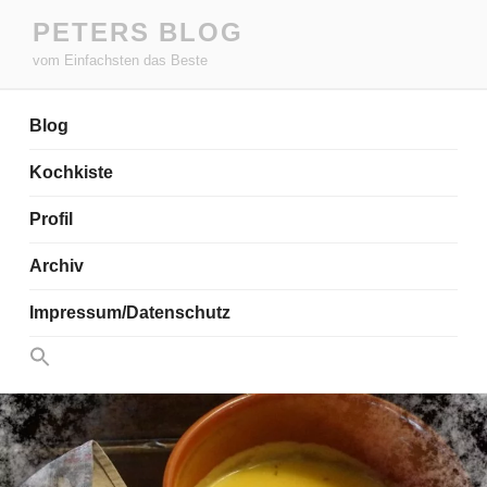
Zum
PETERS BLOG
Inhalt
vom Einfachsten das Beste
springen
Blog
Kochkiste
Profil
Archiv
Impressum/Datenschutz
Search
for:
Search Button