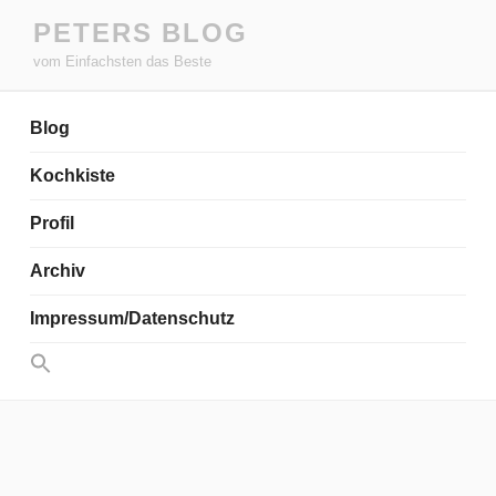
Zum
PETERS BLOG
Inhalt
vom Einfachsten das Beste
springen
Blog
Kochkiste
Profil
Archiv
Impressum/Datenschutz
Search
for:
Search Button