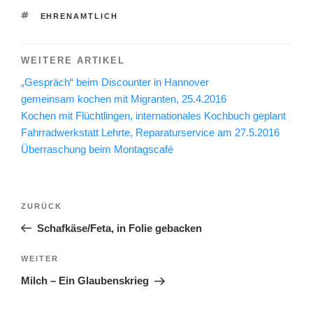
SCHLAGWÖRTER
EHRENAMTLICH
WEITERE ARTIKEL
„Gespräch“ beim Discounter in Hannover
gemeinsam kochen mit Migranten, 25.4.2016
Kochen mit Flüchtlingen, internationales Kochbuch geplant
Fahrradwerkstatt Lehrte, Reparaturservice am 27.5.2016
Überraschung beim Montagscafé
Beitragsnavigation
Vorheriger
ZURÜCK
Beitrag
Schafkäse/Feta, in Folie gebacken
Nächster
WEITER
Beitrag
Milch – Ein Glaubenskrieg