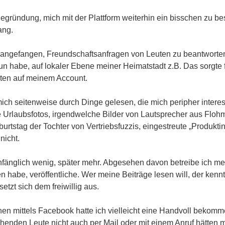
Begründung, mich mit der Plattform weiterhin ein bisschen zu be
ang.
 angefangen, Freundschaftsanfragen von Leuten zu beantworten
un habe, auf lokaler Ebene meiner Heimatstadt z.B. Das sorgte f
en auf meinem Account.
ich seitenweise durch Dinge gelesen, die mich peripher interes
ne Urlaubsfotos, irgendwelche Bilder von Lautsprecher aus Floh
urtstag der Tochter von Vertriebsfuzzis, eingestreute „Produkti
nicht.
nfänglich wenig, später mehr. Abgesehen davon betreibe ich me
n habe, veröffentliche. Wer meine Beiträge lesen will, der kenn
etzt sich dem freiwillig aus.
nen mittels Facebook hatte ich vielleicht eine Handvoll bekomm
henden Leute nicht auch per Mail oder mit einem Anruf hätten m