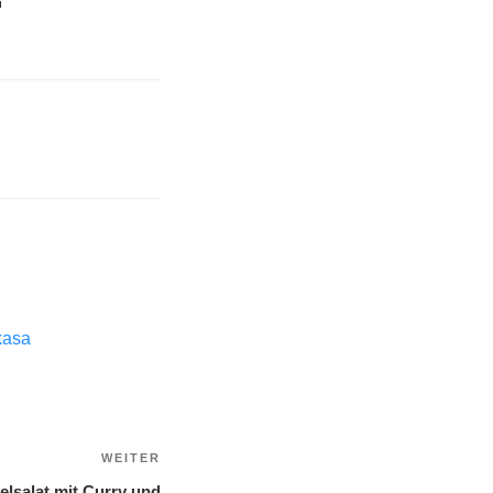

kasa
WEITER
Nächster
Beitrag
lsalat mit Curry und