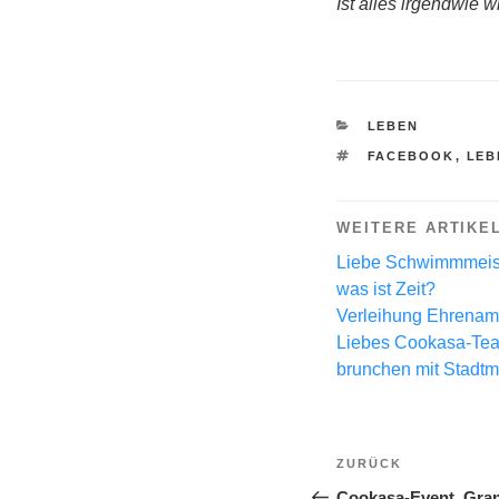
Ist alles irgendwie 
KATEGORIEN
LEBEN
SCHLAGWÖRTE
FACEBOOK
,
LEB
WEITERE ARTIKE
Liebe Schwimmmeiste
was ist Zeit?
Verleihung Ehrenam
Liebes Cookasa-Tea
brunchen mit Stadtma
Beitragsnavi
Vorheriger
ZURÜCK
Beitrag
Cookasa-Event, Gran