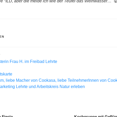
wie *ILD, aber die meide ich wie der Teufel das Weihwasser…

R
EN
L
rin Frau H. im Freibad Lehrte
tskarte
m, liebe Macher von Cookasa, liebe TeilnehmerInnen von Coo
rketing Lehrte und Arbeitskreis Natur erleben
gation
 Fiesta
Kochgruppe mit Geflüge