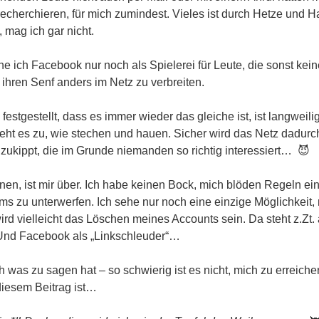
 recherchieren, für mich zumindest. Vieles ist durch Hetze und 
 mag ich gar nicht.
he ich Facebook nur noch als Spielerei für Leute, die sonst kei
 ihren Senf anders im Netz zu verbreiten.
 festgestellt, dass es immer wieder das gleiche ist, ist langweil
t es zu, wie stechen und hauen. Sicher wird das Netz dadurc
 zukippt, die im Grunde niemanden so richtig interessiert… 😈
nnen, ist mir über. Ich habe keinen Bock, mich blöden Regeln ein
s zu unterwerfen. Ich sehe nur noch eine einzige Möglichkeit, 
rd vielleicht das Löschen meines Accounts sein. Da steht z.Zt.
Und Facebook als „Linkschleuder“…
ch was zu sagen hat – so schwierig ist es nicht, mich zu erreic
diesem Beitrag ist…