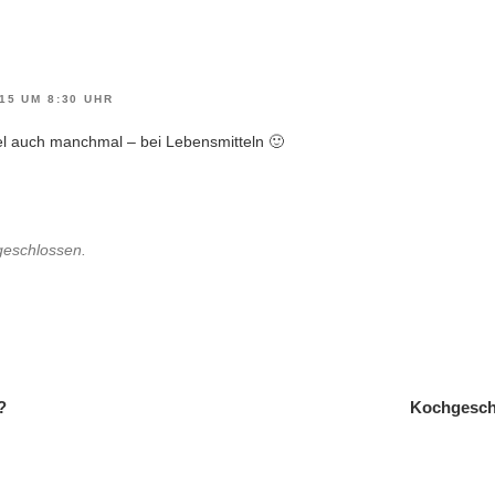
15 UM 8:30 UHR
l auch manchmal – bei Lebensmitteln 🙂
geschlossen.
gation
?
Kochgeschi