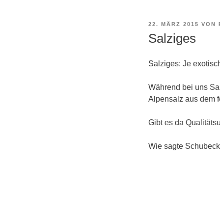
VERÖFFENTLICHT
22. MÄRZ 2015
VON
AM
Salziges
Salziges: Je exotisc
Während bei uns Sal
Alpensalz aus dem f
Gibt es da Qualitäts
Wie sagte Schubec