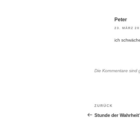
Peter
23. MÄRZ 20
ich schwäche
Die Kommentare sind 
Beitragsnavi
Vorheriger
ZURÜCK
Beitrag
Stunde der Wahrheit