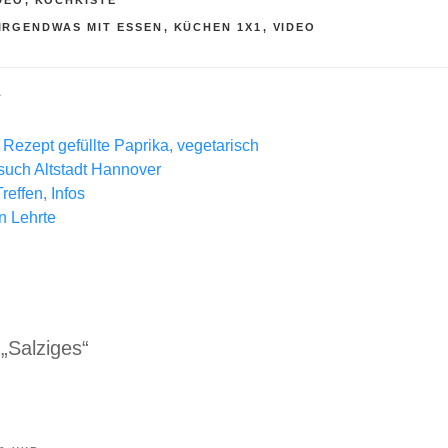
R
IRGENDWAS MIT ESSEN
,
KÜCHEN 1X1
,
VIDEO
L
Rezept gefüllte Paprika, vegetarisch
ch Altstadt Hannover
effen, Infos
in Lehrte
„Salziges“