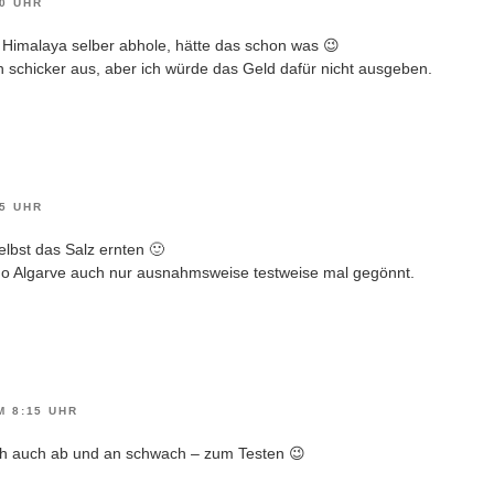
00 UHR
 Himalaya selber abhole, hätte das schon was 😉
ch schicker aus, aber ich würde das Geld dafür nicht ausgeben.
05 UHR
elbst das Salz ernten 🙂
 do Algarve auch nur ausnahmsweise testweise mal gegönnt.
M 8:15 UHR
ich auch ab und an schwach – zum Testen 😉