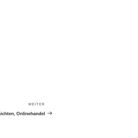
WEITER
Nächster
Beitrag
chten, Onlinehandel