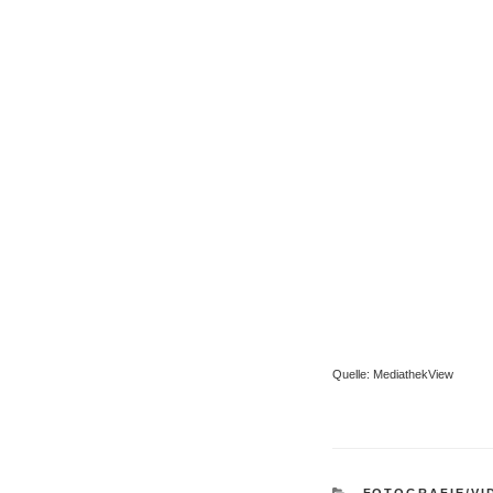
Quelle: MediathekView
KATEGORIEN
FOTOGRAFIE/VI