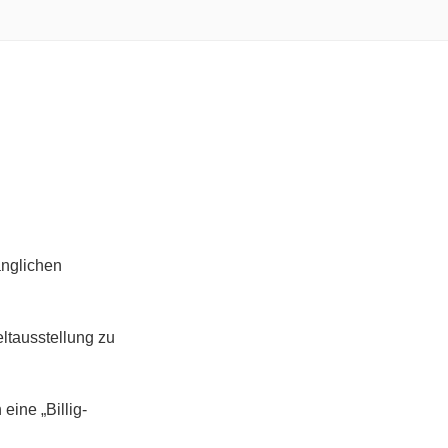
änglichen
ltausstellung zu
ine „Billig-