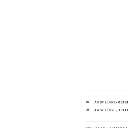
KATEGORIEN
AUSFLÜGE-REIS
SCHLAGWÖRTE
AUSFLÜGE
,
FOT