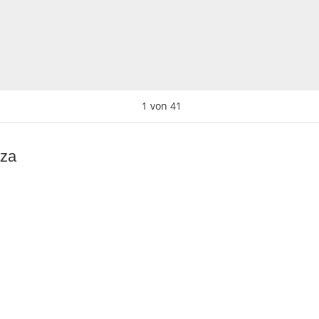
1
von
41
aza