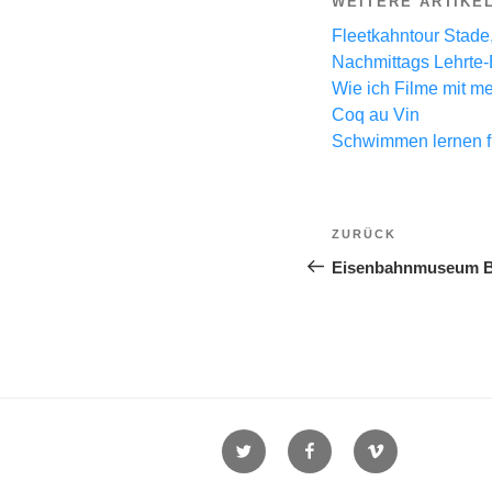
WEITERE ARTIKE
Fleetkahntour Stade
Nachmittags Lehrte-
Wie ich Filme mit m
Coq au Vin
Schwimmen lernen fü
Beitragsnavi
Vorheriger
ZURÜCK
Beitrag
Eisenbahnmuseum B
Twitter
Facebook
Vimeo