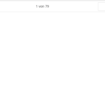
1
von
79
nä