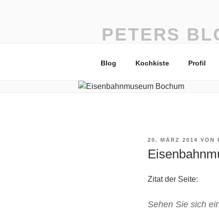
Zum
Inhalt
springen
PETERS BL
vom Einfachsten das Beste
Blog
Kochkiste
Profil
VERÖFFENTLICHT
20. MÄRZ 2014
VON
AM
Eisenbahnm
Zitat der Seite:
Sehen Sie sich e