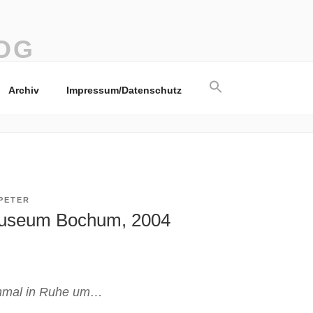
OG
Search
Archiv
Impressum/Datenschutz
for:
Search Button
PETER
useum Bochum, 2004
inmal in Ruhe um…