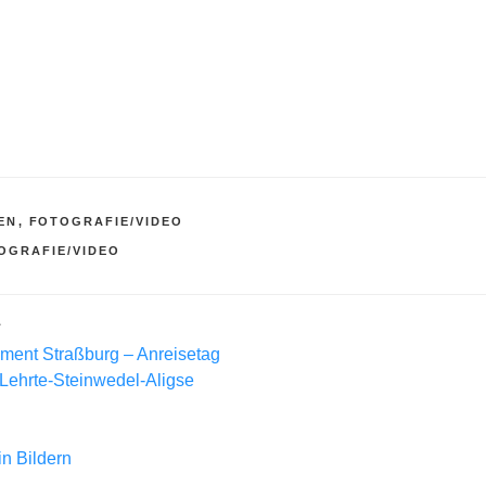
EN
,
FOTOGRAFIE/VIDEO
R
OGRAFIE/VIDEO
L
ment Straßburg – Anreisetag
 Lehrte-Steinwedel-Aligse
in Bildern