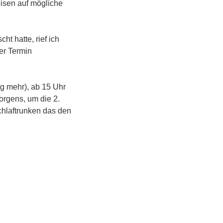
isen auf mögliche
ht hatte, rief ich
er Termin
g mehr), ab 15 Uhr
orgens, um die 2.
chlaftrunken das den