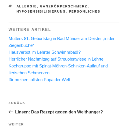
SCHLAGWÖRTER
ALLERGIE
,
GANZKÖRPERSCHMERZ
,
HYPOSENSIBILISIERUNG
,
PERSÖNLICHES
WEITERE ARTIKEL
Mutters 81. Geburtstag in Bad Münder am Deister „in der
Ziegenbuche“
Hausverbot im Lehrter Schwimmbad!?
Herrlicher Nachmittag auf Streuobstwiese in Lehrte
Kochgruppe mit Spinat-Möhren-Schinken-Auflauf und
tierischen Schmerzen
für meinen tollsten Papa der Welt
Beitragsnavigation
Vorheriger
ZURÜCK
Beitrag
Linsen: Das Rezept gegen den Welthunger?
Nächster
WEITER