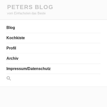
Zum
PETERS BLOG
Inhalt
vom Einfachsten das Beste
springen
Blog
Kochkiste
Profil
Archiv
Impressum/Datenschutz
Search
for:
Search Button