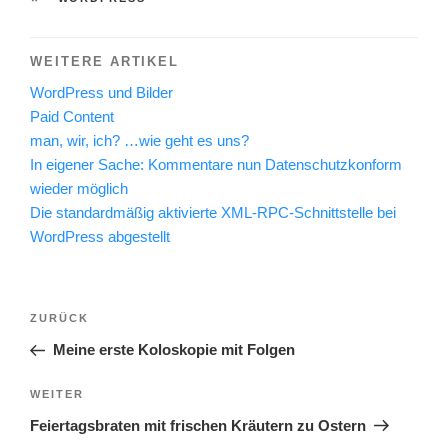
WEITERE ARTIKEL
WordPress und Bilder
Paid Content
man, wir, ich? …wie geht es uns?
In eigener Sache: Kommentare nun Datenschutzkonform
wieder möglich
Die standardmäßig aktivierte XML-RPC-Schnittstelle bei
WordPress abgestellt
Beitragsnavigation
Vorheriger
ZURÜCK
Beitrag
Meine erste Koloskopie mit Folgen
Nächster
WEITER
Beitrag
Feiertagsbraten mit frischen Kräutern zu Ostern