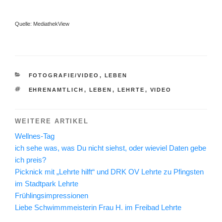
Quelle: MediathekView
KATEGORIEN
FOTOGRAFIE/VIDEO
,
LEBEN
SCHLAGWÖRTER
EHRENAMTLICH
,
LEBEN
,
LEHRTE
,
VIDEO
WEITERE ARTIKEL
Wellnes-Tag
ich sehe was, was Du nicht siehst, oder wieviel Daten gebe
ich preis?
Picknick mit „Lehrte hilft“ und DRK OV Lehrte zu Pfingsten
im Stadtpark Lehrte
Frühlingsimpressionen
Liebe Schwimmmeisterin Frau H. im Freibad Lehrte