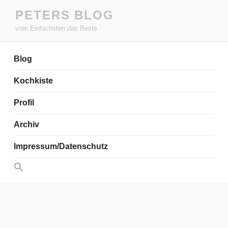
Zum
PETERS BLOG
Inhalt
vom Einfachsten das Beste
springen
Blog
Kochkiste
Profil
Archiv
Impressum/Datenschutz
Search
for:
Search Button