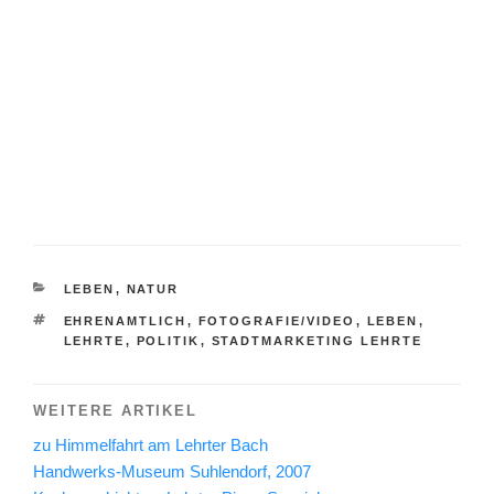
KATEGORIEN
LEBEN
,
NATUR
SCHLAGWÖRTER
EHRENAMTLICH
,
FOTOGRAFIE/VIDEO
,
LEBEN
,
LEHRTE
,
POLITIK
,
STADTMARKETING LEHRTE
WEITERE ARTIKEL
zu Himmelfahrt am Lehrter Bach
Handwerks-Museum Suhlendorf, 2007