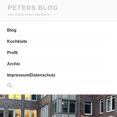
Zum
PETERS BLOG
Inhalt
vom Einfachsten das Beste
springen
Blog
Kochkiste
Profil
Archiv
Impressum/Datenschutz
Search
for:
Search Button