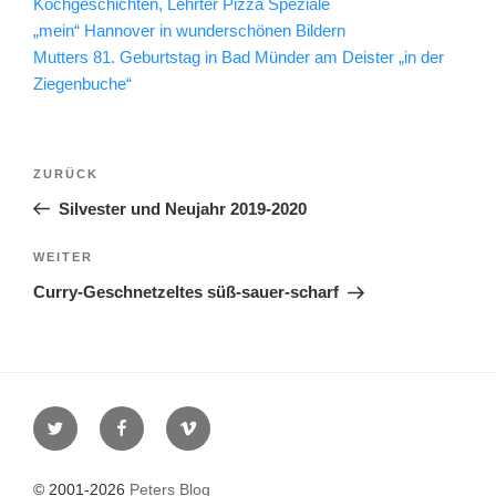
Kochgeschichten, Lehrter Pizza Speziale
„mein“ Hannover in wunderschönen Bildern
Mutters 81. Geburtstag in Bad Münder am Deister „in der
Ziegenbuche“
Beitragsnavigation
Vorheriger
ZURÜCK
Beitrag
Silvester und Neujahr 2019-2020
Nächster
WEITER
Beitrag
Curry-Geschnetzeltes süß-sauer-scharf
Twitter
Facebook
Vimeo
© 2001-2026
Peters Blog