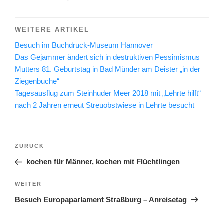
WEITERE ARTIKEL
Besuch im Buchdruck-Museum Hannover
Das Gejammer ändert sich in destruktiven Pessimismus
Mutters 81. Geburtstag in Bad Münder am Deister „in der
Ziegenbuche“
Tagesausflug zum Steinhuder Meer 2018 mit „Lehrte hilft“
nach 2 Jahren erneut Streuobstwiese in Lehrte besucht
Beitragsnavigation
Vorheriger
ZURÜCK
Beitrag
kochen für Männer, kochen mit Flüchtlingen
Nächster
WEITER
Beitrag
Besuch Europaparlament Straßburg – Anreisetag