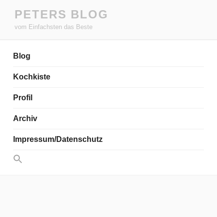
Zum
PETERS BLOG
Inhalt
vom Einfachsten das Beste
springen
Blog
Kochkiste
Profil
Archiv
Impressum/Datenschutz
Search
for:
Search Button