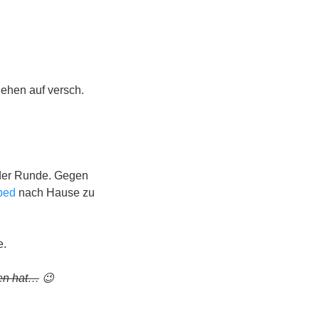
hehen auf versch.
 der Runde. Gegen
ped
nach Hause zu
e.
len hat…
😉