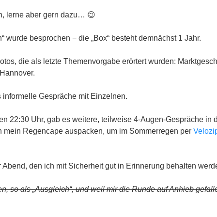
ch, lerne aber gern dazu… 😉
n“ wurde besprochen − die „Box“ besteht demnächst 1 Jahr.
otos, die als letzte Themenvorgabe erörtert wurden: Marktgesc
 Hannover.
informelle Gespräche mit Einzelnen.
n 22:30 Uhr, gab es weitere, teilweise 4-Augen-Gespräche in
ch mein Regencape auspacken, um im Sommerregen per
Velozi
Abend, den ich mit Sicherheit gut in Erinnerung behalten werd
n, so als „Ausgleich“, und weil mir die Runde auf Anhieb gefal