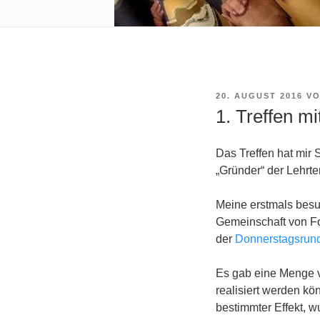
VERÖFFENTLICHT
20. AUGUST 2016
V
AM
1. Treffen m
Das Treffen hat mir 
„Gründer“ der Lehrte
Meine erstmals besuc
Gemeinschaft von Fot
der
Donnerstagsrun
Es gab eine Menge v
realisiert werden kö
bestimmter Effekt, wu