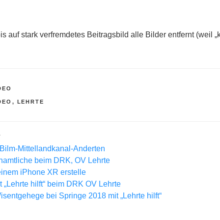
 auf stark verfremdetes Beitragsbild alle Bilder entfernt (weil „
DEO
R
DEO
,
LEHRTE
L
 Bilm-Mittellandkanal-Anderten
enamtliche beim DRK, OV Lehrte
einem iPhone XR erstelle
 „Lehrte hilft“ beim DRK OV Lehrte
sentgehege bei Springe 2018 mit „Lehrte hilft“