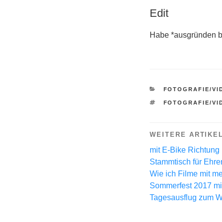
Edit
Habe *ausgründen bis
KATEGORIEN
FOTOGRAFIE/VI
SCHLAGWÖRTE
FOTOGRAFIE/VI
WEITERE ARTIKE
mit E-Bike Richtung
Stammtisch für Ehr
Wie ich Filme mit m
Sommerfest 2017 mit
Tagesausflug zum Wi