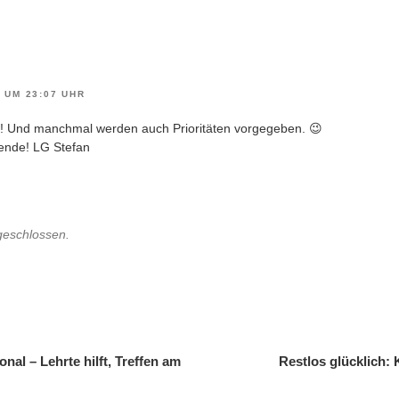
 UM 23:07 UHR
! Und manchmal werden auch Prioritäten vorgegeben. 😉
nde! LG Stefan
geschlossen.
gation
nal – Lehrte hilft, Treffen am
Restlos glücklich: