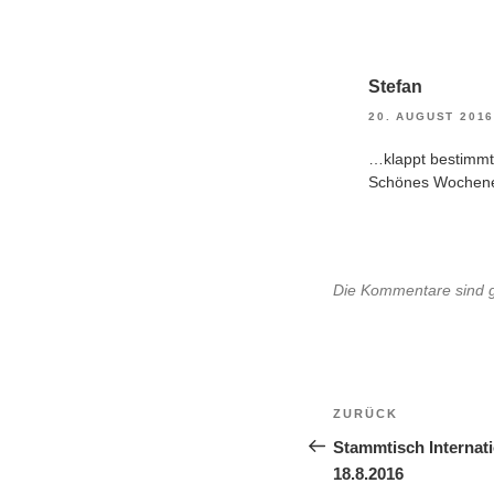
Stefan
20. AUGUST 2016
…klappt bestimmt
Schönes Wochene
Die Kommentare sind 
Beitragsnavi
Vorheriger
ZURÜCK
Beitrag
Stammtisch Internatio
18.8.2016