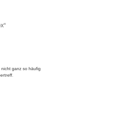
ox“
 nicht ganz so häufig
rtreff.