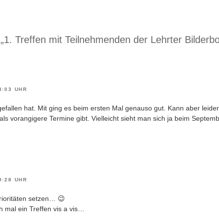
„1. Treffen mit Teilnehmenden der Lehrter Bilderb
8:03 UHR
 gefallen hat. Mit ging es beim ersten Mal genauso gut. Kann aber leider
ls vorangigere Termine gibt. Vielleicht sieht man sich ja beim Septembe
9:28 UHR
rioritäten setzen… 😉
h mal ein Treffen vis a vis…