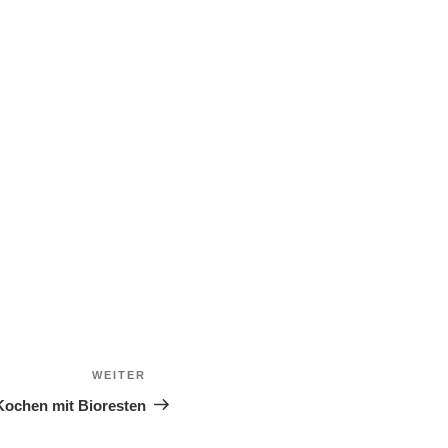
WEITER
Nächster
Beitrag
 Kochen mit Bioresten