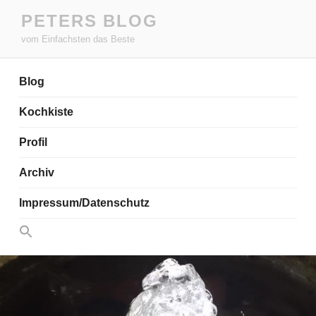
Zum
PETERS BLOG
Inhalt
vom Einfachsten das Beste
springen
Blog
Kochkiste
Profil
Archiv
Impressum/Datenschutz
Search
for:
Search Button